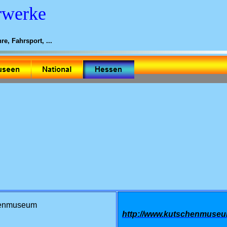
rwerke
e, Fahrsport, ...
genmuseum
http://www.kutschenmuse